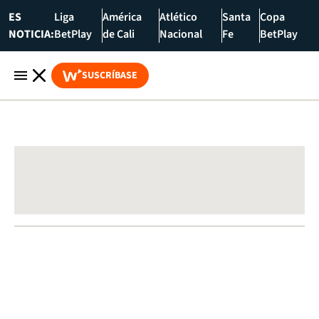
ES
Liga
América
Atlético
Santa
Copa
NOTICIA:
BetPlay
de Cali
Nacional
Fe
BetPlay
SUSCRÍBASE