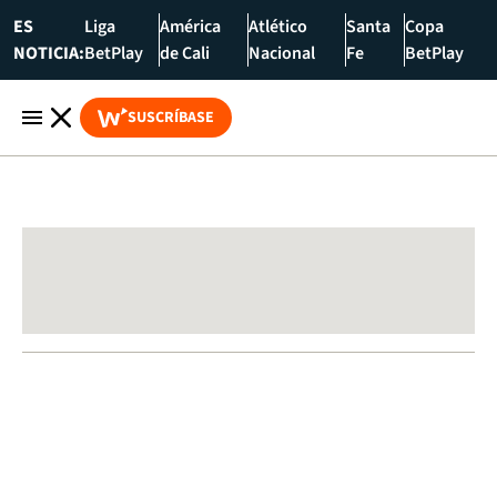
ES
Liga
América
Atlético
Santa
Copa
NOTICIA:
BetPlay
de Cali
Nacional
Fe
BetPlay
SUSCRÍBASE