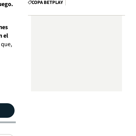
COPA BETPLAY
juego.
nes
n el
 que,