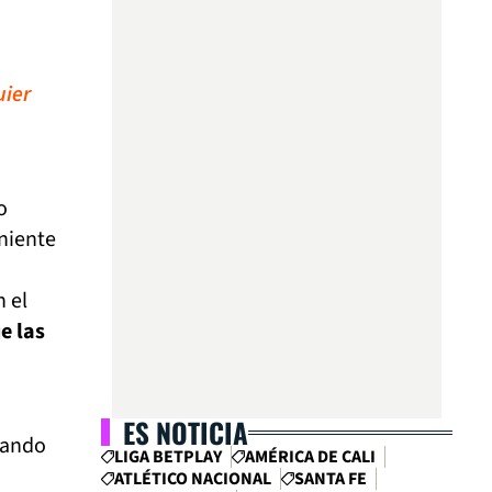
uier
o
eniente
 el
e las
ES NOTICIA
hando
LIGA BETPLAY
AMÉRICA DE CALI
ATLÉTICO NACIONAL
SANTA FE