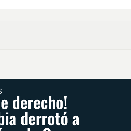
S
ie derecho!
ia derrotó a