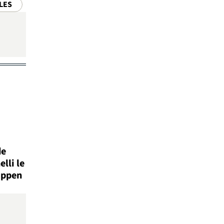
LES
de
lli le
appen