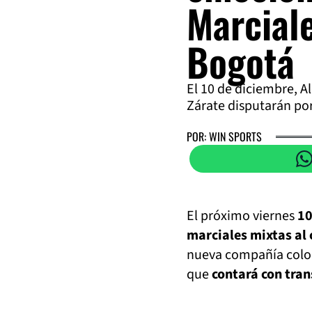
Marcial
Bogotá
El 10 de diciembre, Al
Zárate disputarán por 
POR: WIN SPORTS
El próximo viernes
10
marciales mixtas al
nueva compañía colom
que
contará con tran