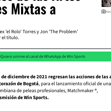
es Mixtas a
Alex
ex 'el Rolo' Torres y Jon 'The Problem'
el título.
Quiero unirme al canal de WhatsApp de Win Sports
 de diciembre de 2021 regresan las acciones de las 
 corazón de Bogotá
, para el lanzamiento oficial de una
biana de peleas profesionales, Matchmaker ®,
smisión de Win Sports.