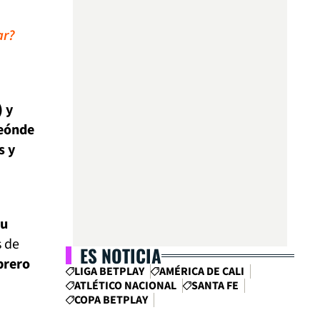
ar?
) y
peón
de
s y
su
s de
ES NOTICIA
brero
LIGA BETPLAY
AMÉRICA DE CALI
ATLÉTICO NACIONAL
SANTA FE
COPA BETPLAY