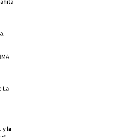
rahita
a.
 MMA
e La
 y l
a