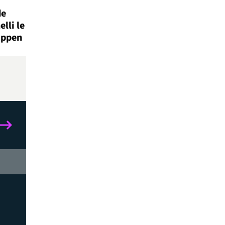
de
lli le
appen