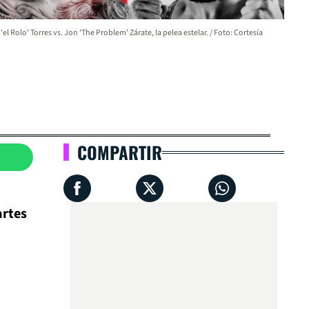
 'el Rolo' Torres vs. Jon 'The Problem' Zárate, la pelea estelar. / Foto: Cortesía
COMPARTIR
artes