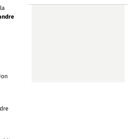
la
andre
 Jon
ndre