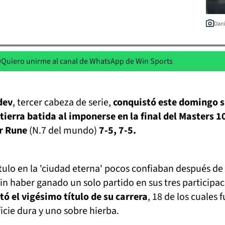
Dani
Quiero unirme al canal de WhatsApp de Win Sports
dev
, tercer cabeza de serie,
conquistó este domingo 
tierra batida al imponerse en la final del Masters 1
r Rune
(N.7 del mundo)
7-5, 7-5.
ítulo en la 'ciudad eterna' pocos confiaban después de
 sin haber ganado un solo partido en sus tres participa
tó el vigésimo título de su carrera
, 18 de los cuales 
icie dura y uno sobre hierba.