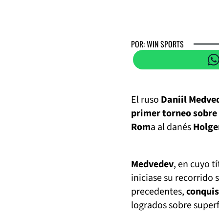
POR: WIN SPORTS
El ruso
Daniil Medve
primer torneo sobre 
Rom
a al danés
Holge
Medvedev
, en cuyo t
iniciase su recorrido
precedentes,
conquis
logrados sobre superf