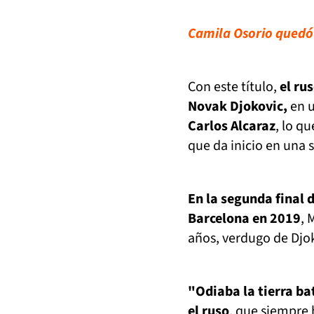
Camila Osorio quedó
Con este título,
el rus
Novak Djokovic,
en 
Carlos Alcaraz
, lo q
que da inicio en una
En la segunda final d
Barcelona en 2019
, 
años, verdugo de Djok
"Odiaba la tierra b
el ruso
, que siempre 