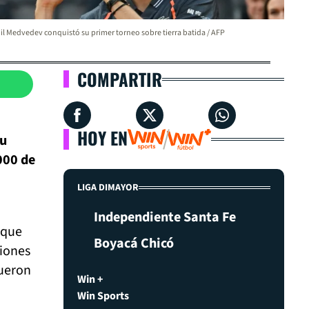
il Medvedev conquistó su primer torneo sobre tierra batida / AFP
COMPARTIR
HOY EN
su
000 de
LIGA DIMAYOR
Independiente Santa Fe
 que
Boyacá Chicó
ciones
fueron
Win +
Win Sports