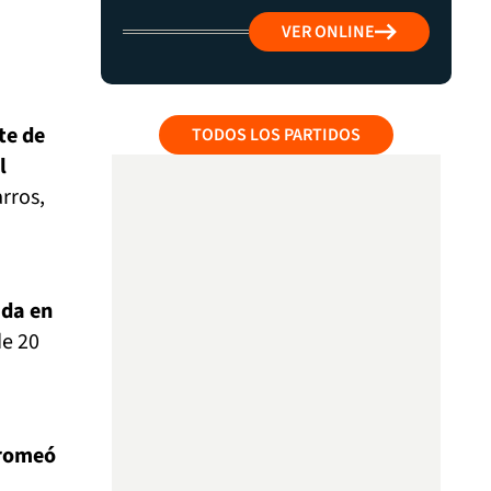
VER ONLINE
te de
TODOS LOS PARTIDOS
l
rros,
ida en
de 20
bromeó