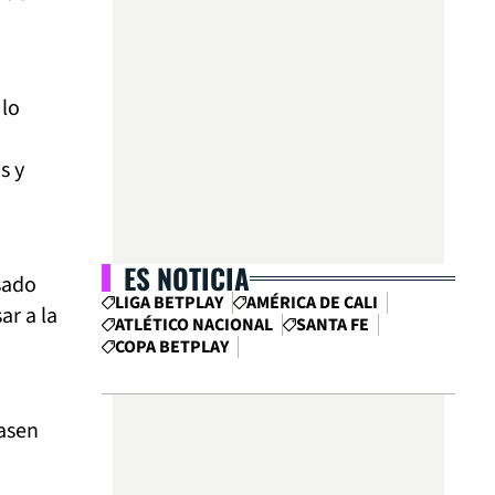
 lo
s y
ES NOTICIA
sado
LIGA BETPLAY
AMÉRICA DE CALI
ar a la
ATLÉTICO NACIONAL
SANTA FE
COPA BETPLAY
asen