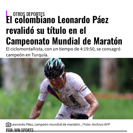
OTROS DEPORTES
El colombiano Leonardo Páez
revalidó su título en el
Campeonato Mundial de Maratón
El ciclomontañista, con un tiempo de 4:19:50, se consagró
campeón en Turquía.
Leonardo Páez, campeón mundial de maratón. / Foto: Archivo AFP
POR: WIN SPORTS