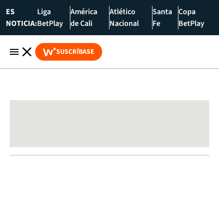
ES
Liga
América
Atlético
Santa
Copa
NOTICIA:
BetPlay
de Cali
Nacional
Fe
BetPlay
SUSCRÍBASE