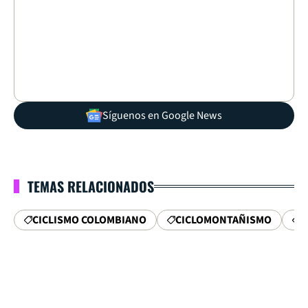
Síguenos en Google News
TEMAS RELACIONADOS
CICLISMO COLOMBIANO
CICLOMONTAÑISMO
D