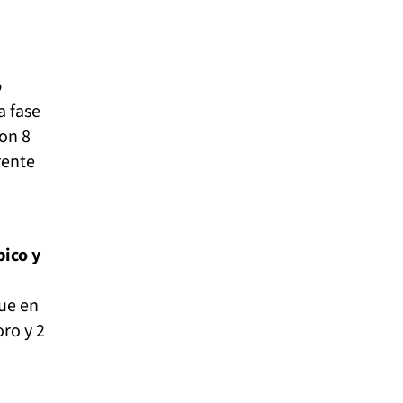
o
a fase
con 8
rente
pico y
ue en
ro y 2