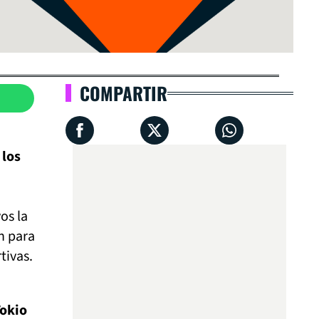
COMPARTIR
 los
os la
n para
tivas.
Tokio