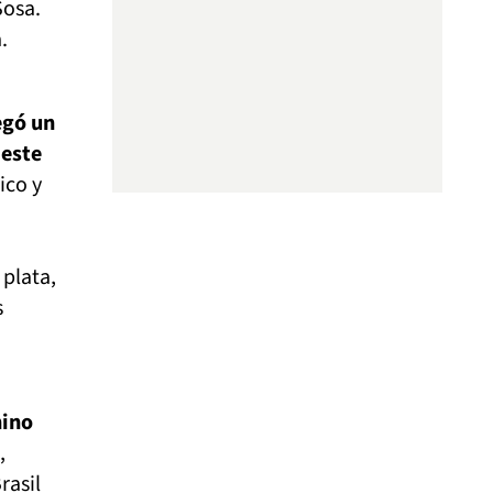
Sosa.
.
egó un
 este
ico y
plata,
s
nino
,
rasil