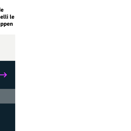
de
lli le
appen