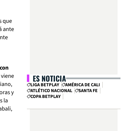
es que
á ante
ante
 con
 viene
ES NOTICIA
liano,
LIGA BETPLAY
AMÉRICA DE CALI
ATLÉTICO NACIONAL
SANTA FE
oras y
COPA BETPLAY
s la
bali,