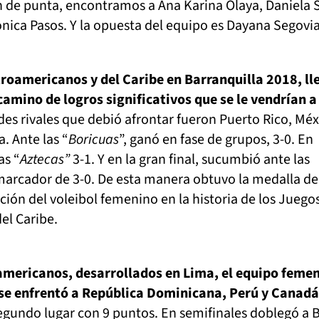
n de punta, encontramos a Ana Karina Olaya, Daniela 
ica Pasos. Y la opuesta del equipo es Dayana Segovia
roamericanos y del Caribe en Barranquilla 2018, ll
camino de logros significativos que se le vendrían a
ndes rivales que debió afrontar fueron Puerto Rico, Méx
. Ante las “
Boricuas
”, ganó en fase de grupos, 3-0. En
as “
Aztecas”
3-1. Y en la gran final, sucumbió ante las
arcador de 3-0. De esta manera obtuvo la medalla de 
ción del voleibol femenino en la historia de los Juego
el Caribe.
americanos, desarrollados en Lima, el equipo feme
 se enfrentó a República Dominicana, Perú y Canadá
segundo lugar con 9 puntos. En semifinales doblegó a B