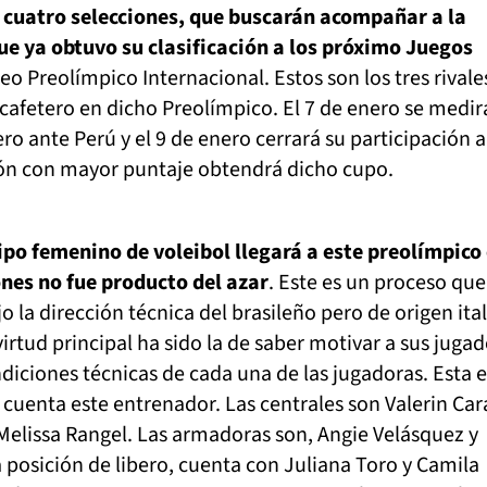
 cuatro selecciones, que buscarán acompañar a la
que ya obtuvo su clasificación a los próximo Juegos
neo Preolímpico Internacional. Estos son los tres rival
afetero en dicho Preolímpico. El 7 de enero se medir
ero ante Perú y el 9 de enero cerrará su participación 
ión con mayor puntaje obtendrá dicho cupo.
ipo femenino de voleibol llegará a este preolímpico
nes no fue producto del azar
. Este es un proceso que
 la dirección técnica del brasileño pero de origen ita
irtud principal ha sido la de saber motivar a sus jugad
ndiciones técnicas de cada una de las jugadoras. Esta e
uenta este entrenador. Las centrales son Valerin Cara
Melissa Rangel. Las armadoras son, Angie Velásquez y
a posición de libero, cuenta con Juliana Toro y Camila