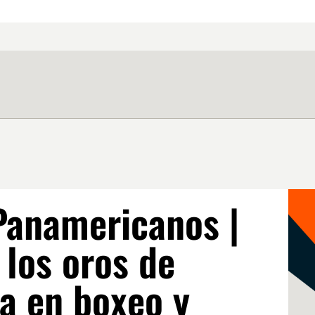
Panamericanos |
 los oros de
a en boxeo y