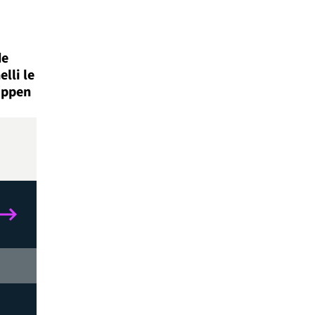
de
lli le
appen