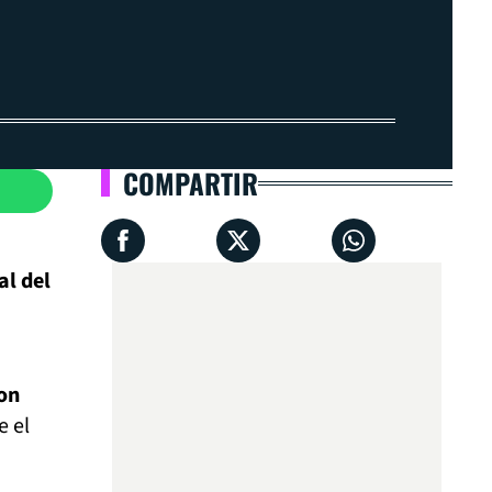
COMPARTIR
al del
con
e el