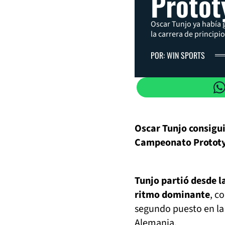
Protot
Oscar Tunjo ya había 
la carrera de principio
POR: WIN SPORTS
Oscar Tunjo consiguió
Campeonato Protot
Tunjo partió desde la
ritmo dominante
, c
segundo puesto en la 
Alemania.