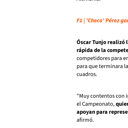
F1 | 'Checo' Pérez g
Óscar Tunjo realizó 
rápida de la compet
competidores para en
para que terminara la
cuadros.
"Muy contentos con i
el Campeonato,
quie
apoyan para represe
afirmó.