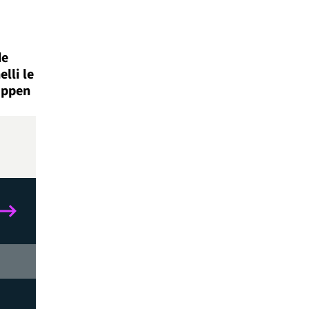
de
lli le
appen