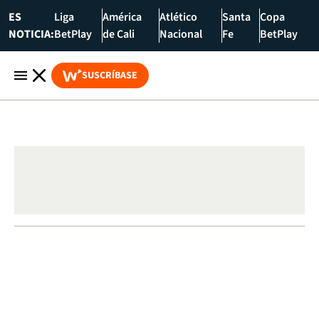
ES
Liga
América
Atlético
Santa
Copa
NOTICIA:
BetPlay
de Cali
Nacional
Fe
BetPlay
SUSCRÍBASE