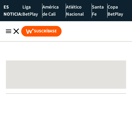
ES
Liga
América
Atlético
Santa
Copa
NOTICIA:
BetPlay
de Cali
Nacional
Fe
BetPlay
SUSCRÍBASE