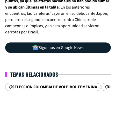
puntos, ya que las atletas nacionales no han podido sumar
y se ubican últimas en la tabla.
En los anteriores
encuentros, las 'cafeteras' cayeron en su debut ante Japón,
perdieron el segundo encuentro contra China, triple
campeonas olímpicas, y en esta oportunidad se vieron
derrotas por Brasil.
Síguenos en Google News
TEMAS RELACIONADOS
SELECCIÓN COLOMBIA DE VOLEIBOL FEMENINA
DEP