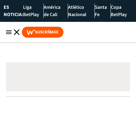
ES
Liga
América
Atlético
Santa
Copa
NOTICIA:
BetPlay
de Cali
Nacional
Fe
BetPlay
SUSCRÍBASE