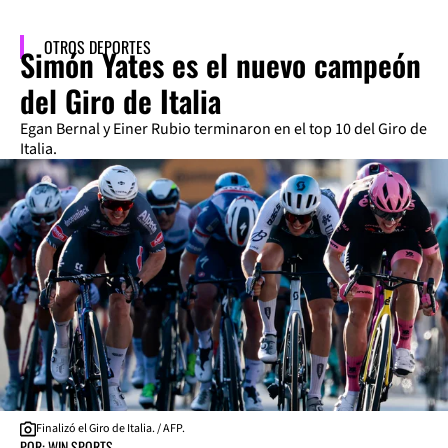
OTROS DEPORTES
Simón Yates es el nuevo campeón
del Giro de Italia
Egan Bernal y Einer Rubio terminaron en el top 10 del Giro de
Italia.
Finalizó el Giro de Italia. / AFP.
POR: WIN SPORTS