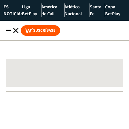
ES
Liga
América
Atlético
Santa
Copa
NOTICIA:
BetPlay
de Cali
Nacional
Fe
BetPlay
SUSCRÍBASE