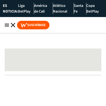
ES
Liga
América
Atlético
Santa
Copa
NOTICIA:
BetPlay
de Cali
Nacional
Fe
BetPlay
SUSCRÍBASE