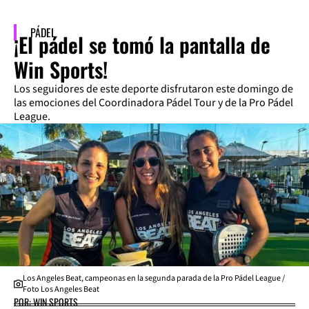
PÁDEL
¡El pádel se tomó la pantalla de
Win Sports!
Los seguidores de este deporte disfrutaron este domingo de
las emociones del Coordinadora Pádel Tour y de la Pro Pádel
League.
Los Angeles Beat, campeonas en la segunda parada de la Pro Pádel League /
Foto Los Angeles Beat
POR: WIN SPORTS