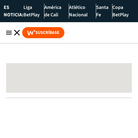
ES
Liga
América
Atlético
Santa
Copa
NOTICIA:
BetPlay
de Cali
Nacional
Fe
BetPlay
SUSCRÍBASE