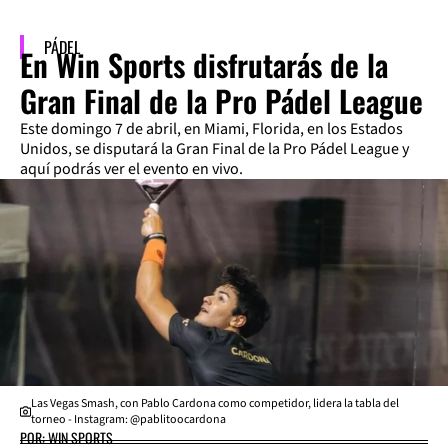
PÁDEL
En Win Sports disfrutarás de la
Gran Final de la Pro Pádel League
Este domingo 7 de abril, en Miami, Florida, en los Estados
Unidos, se disputará la Gran Final de la Pro Pádel League y
aquí podrás ver el evento en vivo.
Las Vegas Smash, con Pablo Cardona como competidor, lidera la tabla del
torneo - Instagram: @pablitoocardona
POR: WIN SPORTS