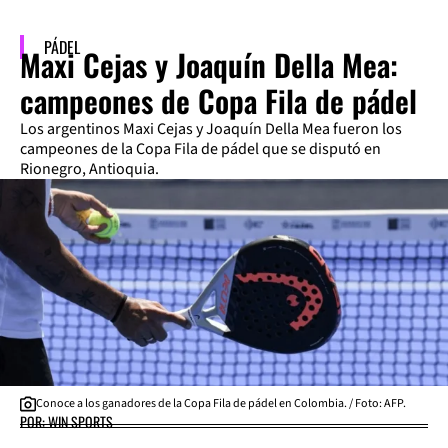
PÁDEL
Maxi Cejas y Joaquín Della Mea:
campeones de Copa Fila de pádel
Los argentinos Maxi Cejas y Joaquín Della Mea fueron los
campeones de la Copa Fila de pádel que se disputó en
Rionegro, Antioquia.
Conoce a los ganadores de la Copa Fila de pádel en Colombia. / Foto: AFP.
POR: WIN SPORTS