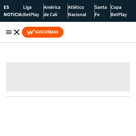
ES
Liga
América
Atlético
Santa
Copa
NOTICIA:
BetPlay
de Cali
Nacional
Fe
BetPlay
SUSCRÍBASE