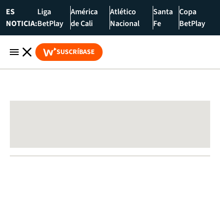
ES
Liga
América
Atlético
Santa
Copa
NOTICIA:
BetPlay
de Cali
Nacional
Fe
BetPlay
SUSCRÍBASE