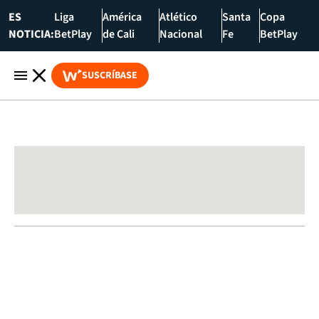
ES
Liga
América
Atlético
Santa
Copa
NOTICIA:
BetPlay
de Cali
Nacional
Fe
BetPlay
SUSCRÍBASE