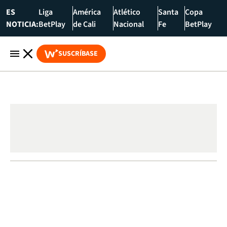
ES
Liga
América
Atlético
Santa
Copa
NOTICIA:
BetPlay
de Cali
Nacional
Fe
BetPlay
SUSCRÍBASE