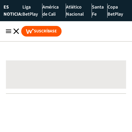
ES
Liga
América
Atlético
Santa
Copa
NOTICIA:
BetPlay
de Cali
Nacional
Fe
BetPlay
SUSCRÍBASE