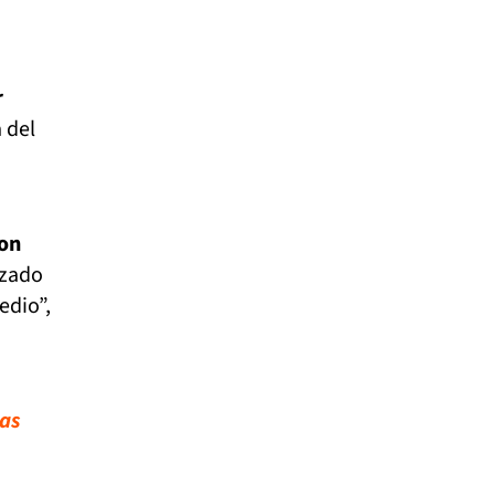
r
 del
con
nzado
edio”,
ias