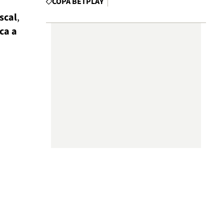
COPA BETPLAY
scal
,
aca a