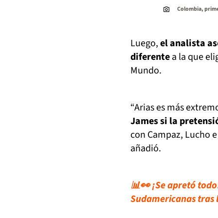
Colombia, prime
Luego,
el analista a
diferente
a la que el
Mundo.
“Arias es más extre
James si la pretensi
con Campaz, Lucho e 
añadió.
📊👀 ¡Se apretó todo!
Sudamericanas tras l