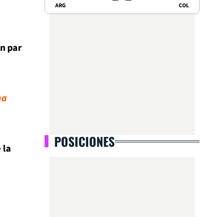
ARG
COL
un par
ma
POSICIONES
e
la