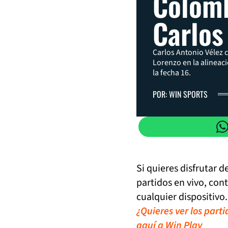
Colomb
Carlos
Carlos Antonio Vélez c
Lorenzo en la alineac
la fecha 16.
POR: WIN SPORTS
Si quieres disfrutar 
partidos en vivo, con
cualquier dispositivo.
¿Quieres ver los part
aquí a Win Play