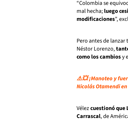
“Colombia se equivoca
mal hecha;
luego ces
modificaciones
”, ex
Pero antes de lanzar
Néstor Lorenzo,
tant
como los cambios
y e
⚠️💥 ¡Manoteo y fuert
Nicolás Otamendi en
Vélez
cuestionó que 
Carrascal
, de Améric