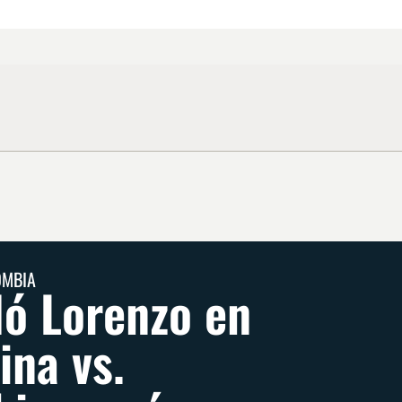
OMBIA
lló Lorenzo en
ina vs.