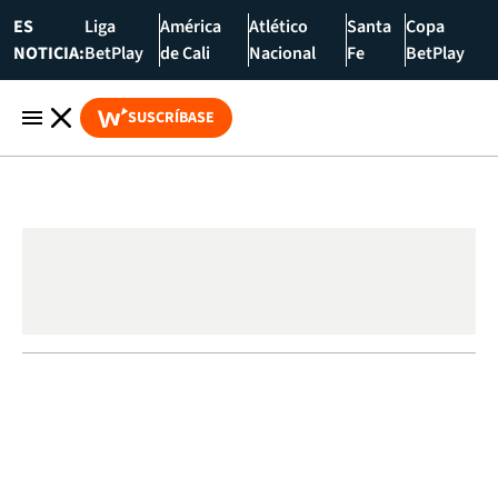
ES
Liga
América
Atlético
Santa
Copa
NOTICIA:
BetPlay
de Cali
Nacional
Fe
BetPlay
SUSCRÍBASE