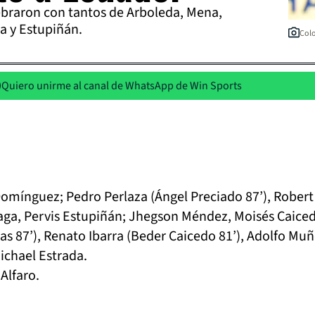
ebraron con tantos de Arboleda, Mena,
ta y Estupiñán.
Colo
Quiero unirme al canal de WhatsApp de Win Sports
Domínguez; Pedro Perlaza (Ángel Preciado 87’), Robert
eaga, Pervis Estupiñán; Jhegson Méndez, Moisés Caice
s 87’), Renato Ibarra (Beder Caicedo 81’), Adolfo Mu
Michael Estrada.
Alfaro.