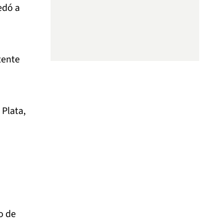
edó a
tente
 Plata,
o de