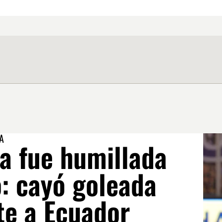
A
a fue humillada
o: cayó goleada
te a Ecuador