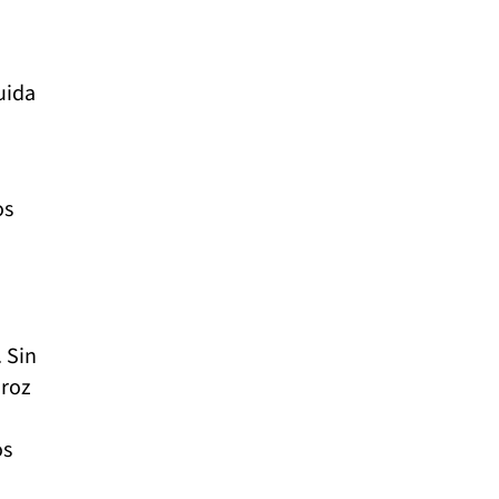
uida
os
 Sin
iroz
os