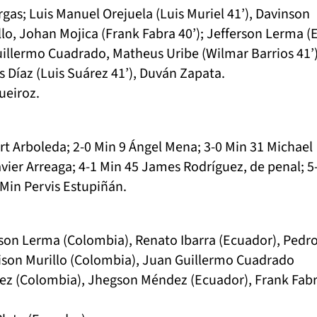
rgas; Luis Manuel Orejuela (Luis Muriel 41’), Davinson
lo, Johan Mojica (Frank Fabra 40’); Jefferson Lerma 
uillermo Cuadrado, Matheus Uribe (Wilmar Barrios 41’)
 Díaz (Luis Suárez 41’), Duván Zapata.
ueiroz.
ert Arboleda; 2-0 Min 9 Ángel Mena; 3-0 Min 31 Michael
avier Arreaga; 4-1 Min 45 James Rodríguez, de penal; 5
 Min Pervis Estupiñán.
rson Lerma (Colombia), Renato Ibarra (Ecuador), Pedr
eison Murillo (Colombia), Juan Guillermo Cuadrado
rez (Colombia), Jhegson Méndez (Ecuador), Frank Fab