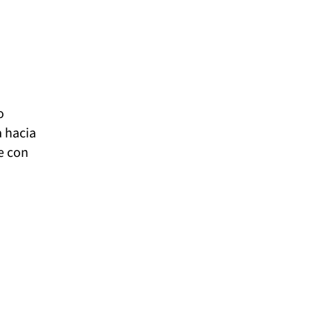
o
a hacia
e con