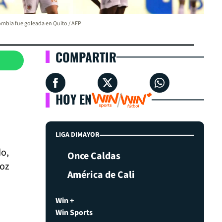
mbia fue goleada en Quito / AFP
COMPARTIR
HOY EN
LIGA DIMAYOR
do,
Once Caldas
ñoz
América de Cali
Win +
Win Sports