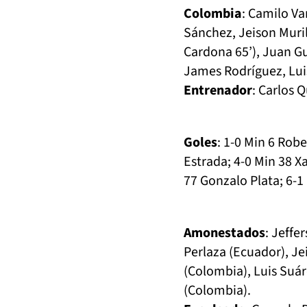
Colombia
: Camilo Va
Sánchez, Jeison Muril
Cardona 65’), Juan G
James Rodríguez, Luis
Entrenador
: Carlos Q
Goles
: 1-0 Min 6 Rob
Estrada; 4-0 Min 38 X
77 Gonzalo Plata; 6-1
Amonestados
: Jeffe
Perlaza (Ecuador), J
(Colombia), Luis Suá
(Colombia).