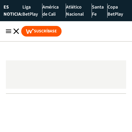
ES
Liga
América
Atlético
Santa
Copa
NOTICIA:
BetPlay
de Cali
Nacional
Fe
BetPlay
SUSCRÍBASE