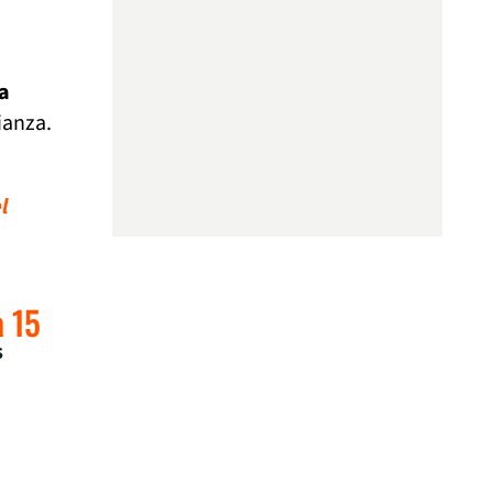
 a
ianza.
l
a 15
s