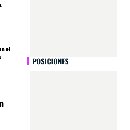
á.
en el
o
POSICIONES
un