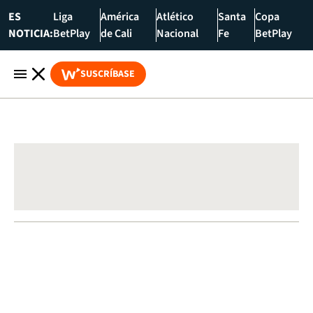
ES
Liga
América
Atlético
Santa
Copa
NOTICIA:
BetPlay
de Cali
Nacional
Fe
BetPlay
SUSCRÍBASE