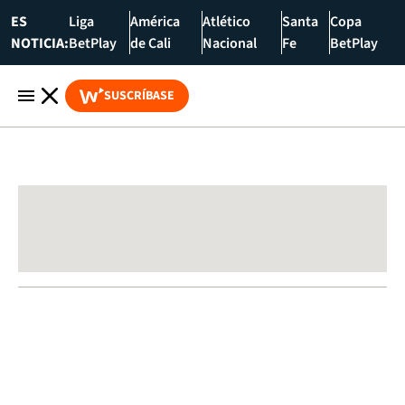
ES
Liga
América
Atlético
Santa
Copa
NOTICIA:
BetPlay
de Cali
Nacional
Fe
BetPlay
SUSCRÍBASE