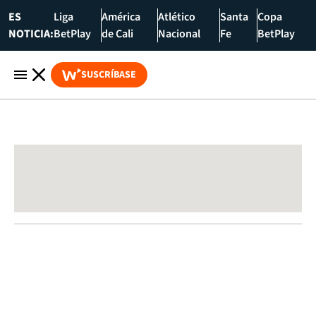
ES
Liga
América
Atlético
Santa
Copa
NOTICIA:
BetPlay
de Cali
Nacional
Fe
BetPlay
SUSCRÍBASE