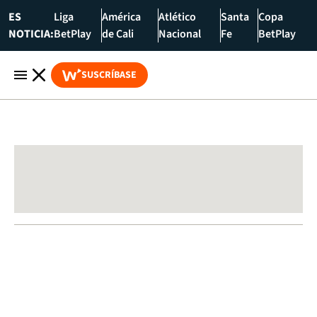
ES
Liga
América
Atlético
Santa
Copa
NOTICIA:
BetPlay
de Cali
Nacional
Fe
BetPlay
SUSCRÍBASE