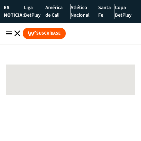
ES
Liga
América
Atlético
Santa
Copa
NOTICIA:
BetPlay
de Cali
Nacional
Fe
BetPlay
SUSCRÍBASE