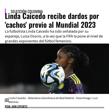
SELECCIÓN COLOMBIA
Linda Caicedo recibe dardos por
'cachos' previo al Mundial 2023
La futbolista Linda Caicedo ha sido señalada por su
expareja, Luisa Osorio, a la vez que la FIFA la pone al nivel de
grandes exponentes del fútbol femenino.
Linda Caicedo - Delantera colombiana de Real Madrid - VizzorImage / Luis
Ramirez
POR: WIN SPORTS