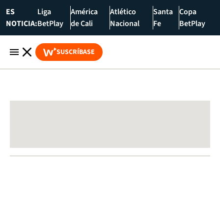
ES
Liga
América
Atlético
Santa
Copa
NOTICIA:
BetPlay
de Cali
Nacional
Fe
BetPlay
SUSCRÍBASE