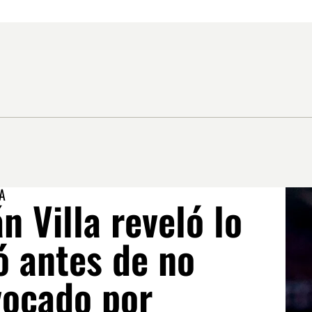
A
n Villa reveló lo
ó antes de no
vocado por