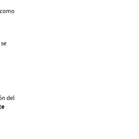
a como
 se
ón del
te