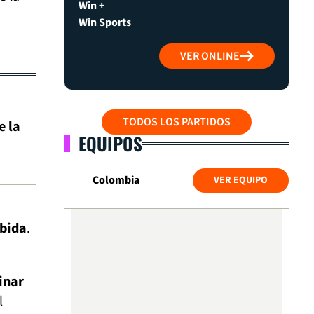
Win +
Win Sports
VER ONLINE
TODOS LOS PARTIDOS
e la
EQUIPOS
Colombia
VER EQUIPO
ibida
.
minar
l