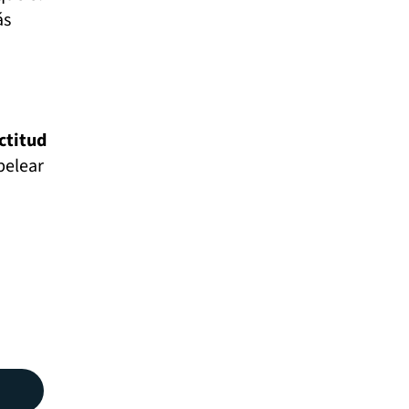
ás
ctitud
pelear