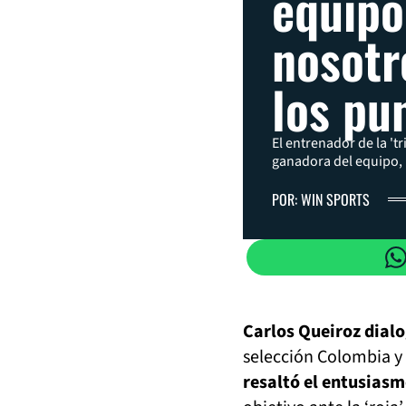
equipo
nosotr
los pu
El entrenador de la 't
ganadora del equipo, 
POR: WIN SPORTS
Carlos Queiroz dial
selección Colombia y 
resaltó el entusias