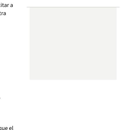
itar a
tra
e
que el