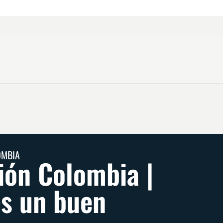
OMBIA
ión Colombia |
es un buen