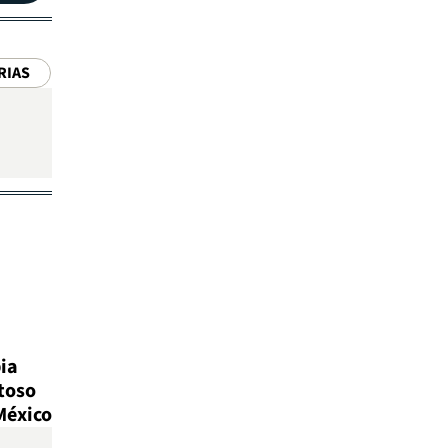
RIAS
ia
toso
México