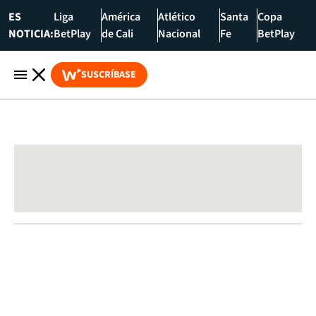
ES
Liga
América
Atlético
Santa
Copa
NOTICIA:
BetPlay
de Cali
Nacional
Fe
BetPlay
SUSCRÍBASE