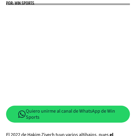
POR: WIN SPORTS
Quiero unirme al canal de WhatsApp de Win
Sports
El 2022 de Hakim Ziyech tuvo varios altibajos, pues
el