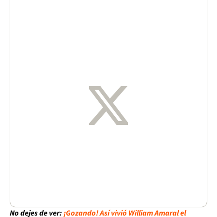
No dejes de ver:
¡Gozando! Así vivió William Amaral el