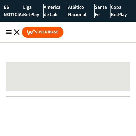
ES
Liga
América
Atlético
Santa
Copa
NOTICIA:
BetPlay
de Cali
Nacional
Fe
BetPlay
SUSCRÍBASE