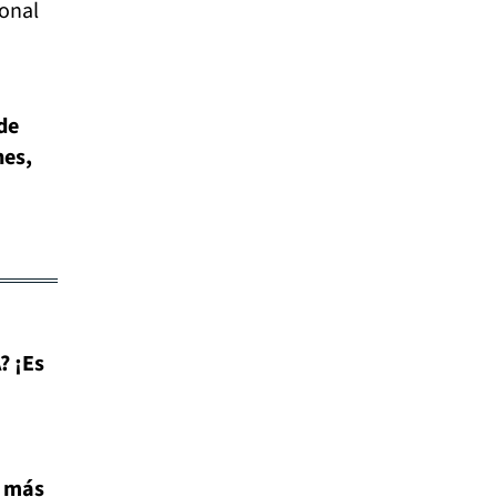
ional
de
nes,
? ¡Es
B más