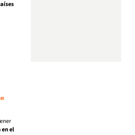
países
en
tener
 en el