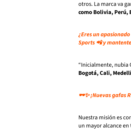
otros. La marca va g
como Bolivia, Perú, 
¿Eres un apasionado p
Sports 📲 y mantent
“Inicialmente, nubia
Bogotá, Cali, Medell
🕶️✨ ¡Nuevas gafas R
Nuestra misión es con
un mayor alcance en t