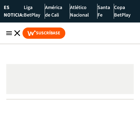
ES
Liga
América
Atlético
Santa
Copa
NOTICIA:
BetPlay
de Cali
Nacional
Fe
BetPlay
SUSCRÍBASE