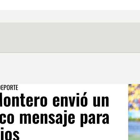
DEPORTE
Montero envió un
ico mensaje para
ios