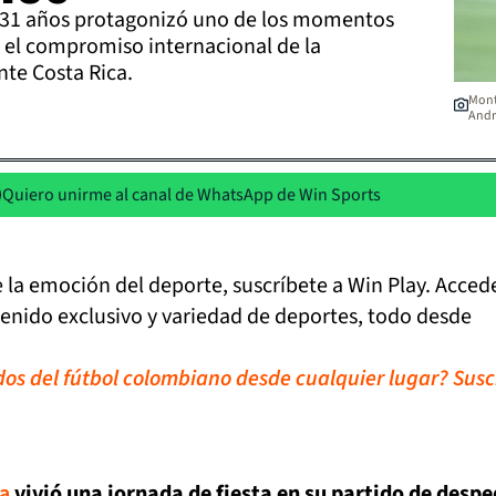
e 31 años protagonizó uno de los momentos
el compromiso internacional de la
te Costa Rica.
Mont
Andr
Quiero unirme al canal de WhatsApp de Win Sports
de la emoción del deporte, suscríbete a Win Play. Acced
tenido exclusivo y variedad de deportes, todo desde
idos del fútbol colombiano desde cualquier lugar? Susc
a
vivió una jornada de fiesta en su partido de desp