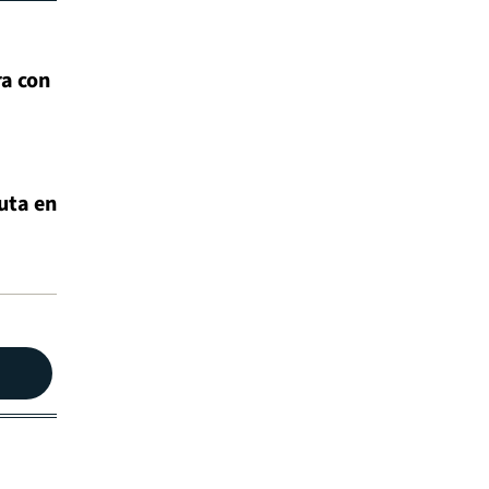
ra con
uta en