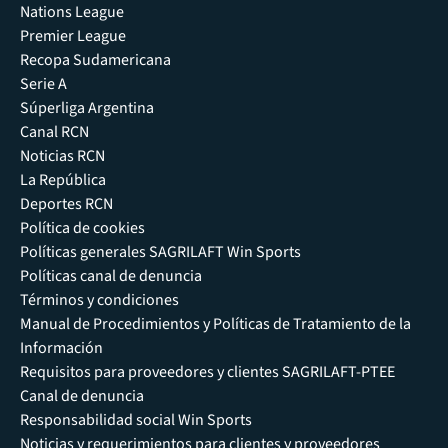
Nations League
Premier League
Recopa Sudamericana
Serie A
Súperliga Argentina
Canal RCN
Noticias RCN
La República
Deportes RCN
Política de cookies
Políticas generales SAGRILAFT Win Sports
Políticas canal de denuncia
Términos y condiciones
Manual de Procedimientos y Políticas de Tratamiento de la
Información
Requisitos para proveedores y clientes SAGRILAFT-PTEE
Canal de denuncia
Responsabilidad social Win Sports
Noticias y requerimientos para clientes y proveedores