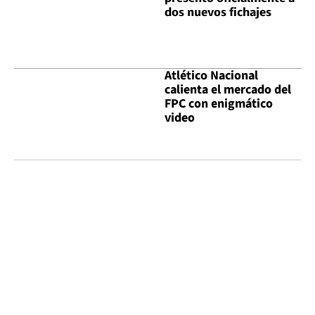
dos nuevos fichajes
Atlético Nacional
calienta el mercado del
FPC con enigmático
video