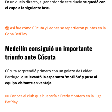
En un duelo directo, el ganardor de este duelo
se quedó con
el cupo a la siguiente fase.
😱 Así fue cómo Cúcuta y Leones se repartieron puntos en la
Copa BetPlay
Medellín consiguió un importante
triunfo ante Cúcuta
Cúcuta sorprendió primero con un golazo de Leider
Berdugo,
que levantó la esperanza 'motilón' y puso al
equipo visitante en ventaja.
👀 Conoce el club que buscaría a Fredy Montero en la Liga
BetPlay