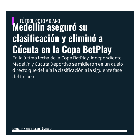
FÚTBOL COLOMBIANO
Medellín aseguró su
clasificación y eliminó a
Cúcuta en la Copa BetPlay
En la última fecha de la Copa BetPlay, Independiente
Medellín y Cúcuta Deportivo se midieron en un duelo
directo que definía la clasificación a la siguiente fase
del torneo.
POR: DANIEL FERNÁNDEZ