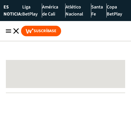
ES
Liga
América
Atlético
Santa
Copa
NOTICIA:
BetPlay
de Cali
Nacional
Fe
BetPlay
SUSCRÍBASE