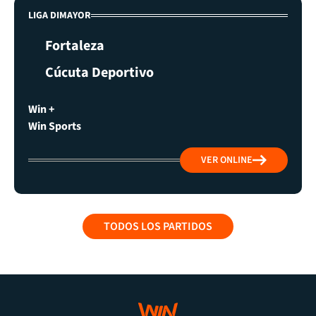
LIGA DIMAYOR
Fortaleza
Cúcuta Deportivo
Win +
Win Sports
VER ONLINE
TODOS LOS PARTIDOS