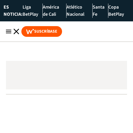
ES
Liga
América
Atlético
Santa
Copa
NOTICIA:
BetPlay
de Cali
Nacional
Fe
BetPlay
SUSCRÍBASE