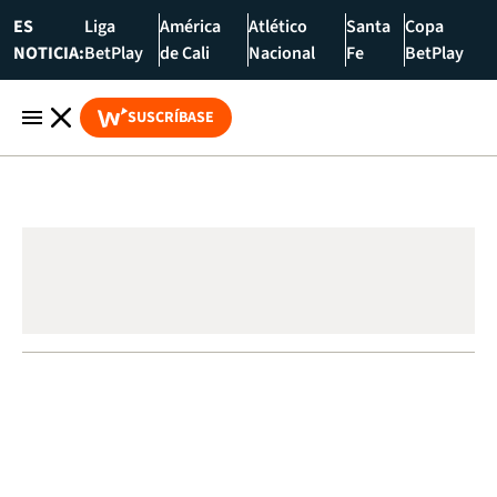
ES
Liga
América
Atlético
Santa
Copa
NOTICIA:
BetPlay
de Cali
Nacional
Fe
BetPlay
SUSCRÍBASE