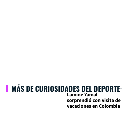
MÁS DE CURIOSIDADES DEL DEPORTE
Lamine Yamal
sorprendió con visita de
vacaciones en Colombia