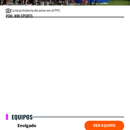
Curiosa historia de amor en el FPC
POR: WIN SPORTS
EQUIPOS
Envigado
VER EQUIPO