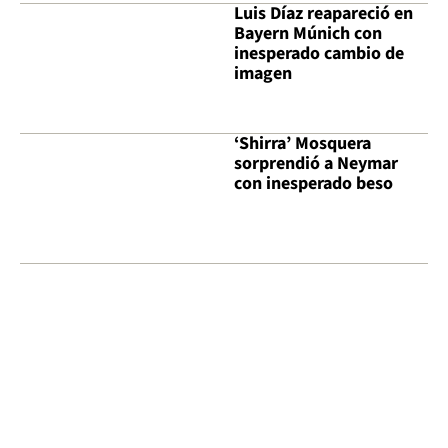
Luis Díaz reapareció en
Bayern Múnich con
inesperado cambio de
imagen
‘Shirra’ Mosquera
sorprendió a Neymar
con inesperado beso