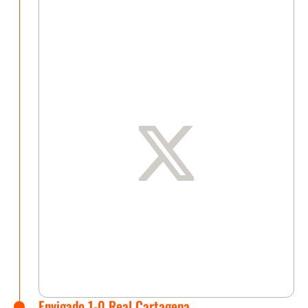
Envigado 1-0 Real Cartagena