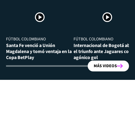
FÚTBOL COLOMBIANO
FÚTBOL COLOMBIANO
Santa Fe venció a Unión
Internacional de Bogotá abra
Magdalena y tomó ventaja en la
el triunfo ante Jaguares con
Copa BetPlay
agónico gol
MÁS VIDEOS