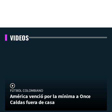
VIDEOS
FÚTBOL COLOMBIANO
América venció por la mínima a Once
Caldas fuera de casa