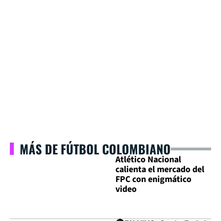
MÁS DE FÚTBOL COLOMBIANO
Atlético Nacional
calienta el mercado del
FPC con enigmático
video