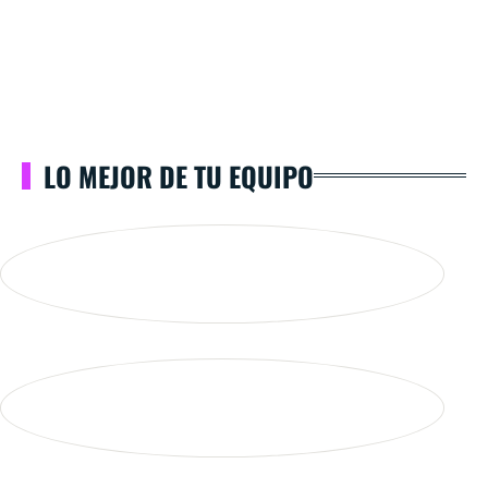
LO MEJOR DE TU EQUIPO