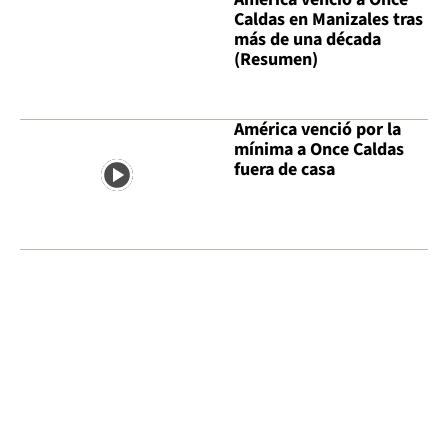
Caldas en Manizales tras
más de una década
(Resumen)
América venció por la
mínima a Once Caldas
fuera de casa