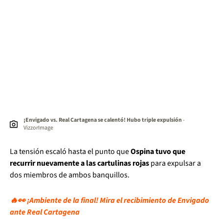
¡Envigado vs. Real Cartagena se calentó! Hubo triple expulsión
-
VizzorImage
La tensión escaló hasta el punto que
Ospina tuvo que
recurrir nuevamente a las cartulinas rojas
para expulsar a
dos miembros de ambos banquillos.
🔥👀 ¡Ambiente de la final! Mira el recibimiento de Envigado
ante Real Cartagena