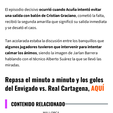
El episodio decisivo
ocurrió cuando Acuña intentó evitar
una salida con balón de Cristian Graciano
, cometió la falta,
recibió la segunda amarilla que significó su salida inmediata
y se desató el caos.
Tan acolarada estaba la discusión entre los banquillos que
algunos jugadores tuvieron que intervenir para intentar
calmar los ánimos
, siendo la imagen de Jarlan Barrera
hablando con el técnico Alberto Suárez la que se llevó las
miradas.
Repasa el minuto a minuto y los goles
del Envigado vs. Real Cartagena,
AQUÍ
CONTENIDO RELACIONADO