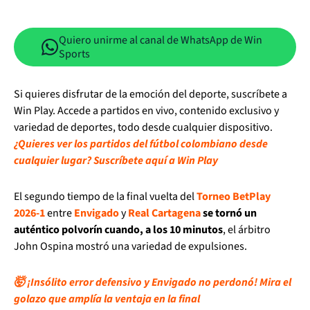
Quiero unirme al canal de WhatsApp de Win
Sports
Si quieres disfrutar de la emoción del deporte, suscríbete a
Win Play. Accede a partidos en vivo, contenido exclusivo y
variedad de deportes, todo desde cualquier dispositivo.
¿Quieres ver los partidos del fútbol colombiano desde
cualquier lugar? Suscríbete aquí a Win Play
El segundo tiempo de la final vuelta del
Torneo BetPlay
2026-1
entre
Envigado
y
Real Cartagena
se tornó un
auténtico polvorín cuando, a los 10 minutos
, el árbitro
John Ospina mostró una variedad de expulsiones.
🤯 ¡Insólito error defensivo y Envigado no perdonó! Mira el
golazo que amplía la ventaja en la final