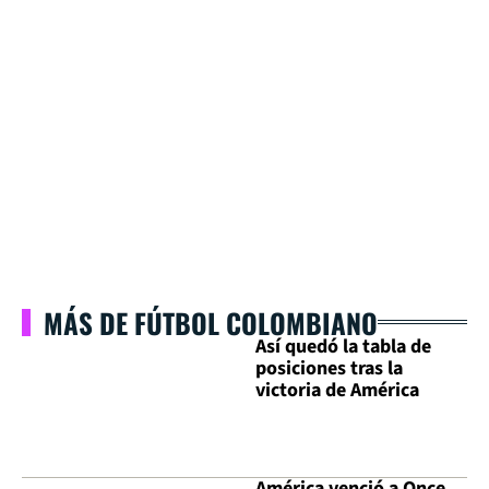
MÁS DE FÚTBOL COLOMBIANO
Así quedó la tabla de
posiciones tras la
victoria de América
América venció a Once