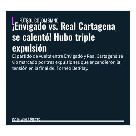
FÚTBOL COLOMBIANO
¡Envigado vs. Real Cartagena
se calentó! Hubo triple
expulsión
El partido de vuelta entre Envigado y Real Cartagena se
vio marcado por tres expulsiones que encendieron la
tensión en la final del Torneo BetPlay.
POR: WIN SPORTS