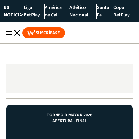
ES
Liga
América
Atlético
Santa
Copa
NOTICIA:
BetPlay
de Cali
Nacional
Fe
BetPlay
SUSCRÍBASE
TORNEO DIMAYOR 2026
APERTURA - FINAL