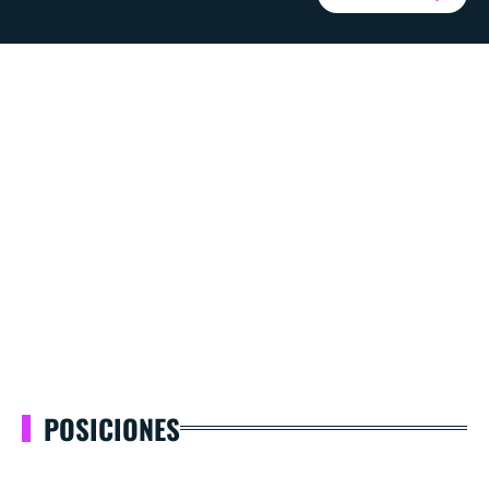
POSICIONES