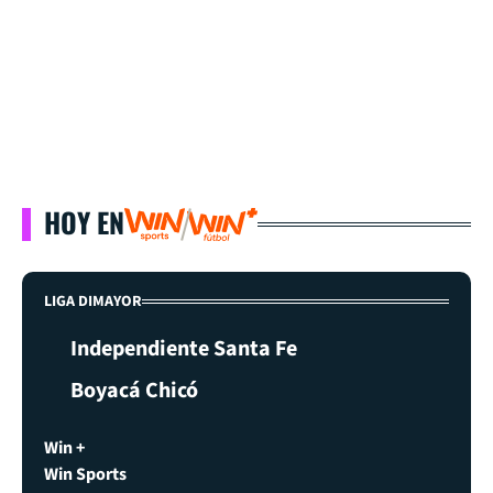
HOY EN
LIGA DIMAYOR
Independiente Santa Fe
Boyacá Chicó
Win +
Win Sports