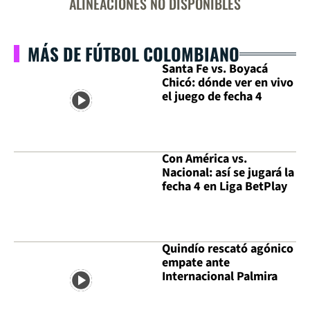
ALINEACIONES NO DISPONIBLES
MÁS DE FÚTBOL COLOMBIANO
Santa Fe vs. Boyacá
Chicó: dónde ver en vivo
el juego de fecha 4
Con América vs.
Nacional: así se jugará la
fecha 4 en Liga BetPlay
Quindío rescató agónico
empate ante
Internacional Palmira