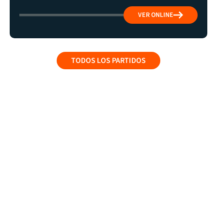
VER ONLINE
TODOS LOS PARTIDOS