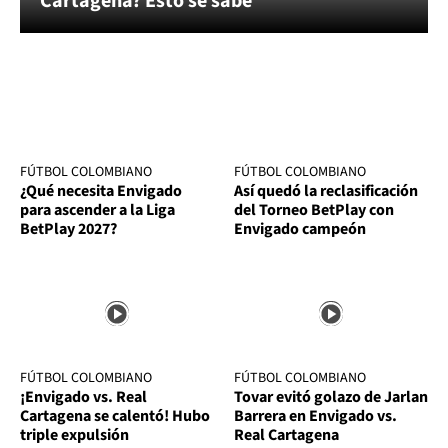
Cartagena? Esto se sabe
FÚTBOL COLOMBIANO
FÚTBOL COLOMBIANO
¿Qué necesita Envigado
Así quedó la reclasificación
para ascender a la Liga
del Torneo BetPlay con
BetPlay 2027?
Envigado campeón
FÚTBOL COLOMBIANO
FÚTBOL COLOMBIANO
¡Envigado vs. Real
Tovar evitó golazo de Jarlan
Cartagena se calentó! Hubo
Barrera en Envigado vs.
triple expulsión
Real Cartagena