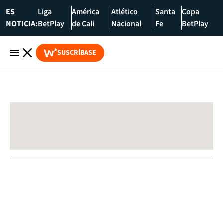
ES
Liga
América
Atlético
Santa
Copa
NOTICIA:
BetPlay
de Cali
Nacional
Fe
BetPlay
SUSCRÍBASE