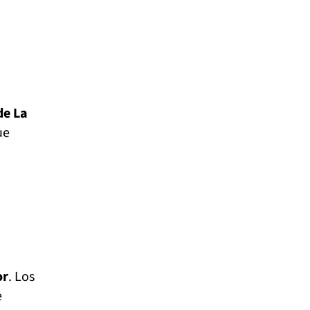
de La
ue
or
. Los
e