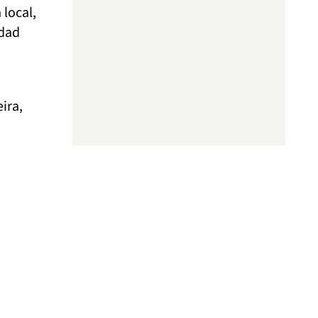
 local,
idad
ira,