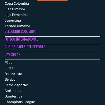
Copa Colombia
Liga Dimayor
Liga Femenina
SuperLiga
Torneo Dimayor
SELECCIÓN COLOMBIA
FÚTBOL INTERNACIONAL
CURIOSIDADES DEL DEPORTE
CAV-SULAS
Pádel
Futsal
Baloncesto
Béisbol
Otros deportes
Amistosos
Bundesliga
Champions League