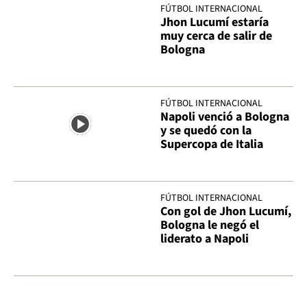
FÚTBOL INTERNACIONAL
Jhon Lucumí estaría
muy cerca de salir de
Bologna
FÚTBOL INTERNACIONAL
Napoli venció a Bologna
y se quedó con la
Supercopa de Italia
FÚTBOL INTERNACIONAL
Con gol de Jhon Lucumí,
Bologna le negó el
liderato a Napoli