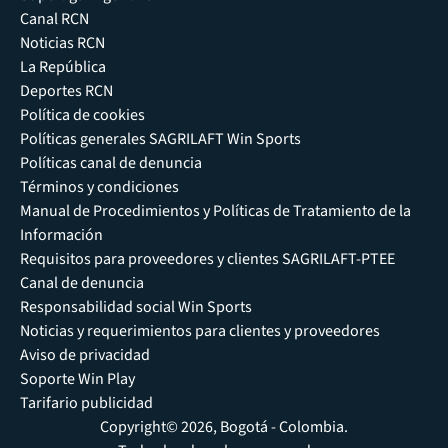
Canal RCN
Noticias RCN
La República
Deportes RCN
Política de cookies
Políticas generales SAGRILAFT Win Sports
Políticas canal de denuncia
Términos y condiciones
Manual de Procedimientos y Políticas de Tratamiento de la
Información
Requisitos para proveedores y clientes SAGRILAFT-PTEE
Canal de denuncia
Responsabilidad social Win Sports
Noticias y requerimientos para clientes y proveedores
Aviso de privacidad
Soporte Win Play
Tarifario publicidad
Copyright© 2026, Bogotá - Colombia.