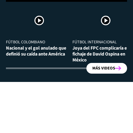
FÚTBOL COLOMBIANO
FÚTBOL INTERNACIONAL
Nacional y el gol anulado que
Joya del FPC complicaría el
definió su caída ante América
fichaje de David Ospina en
México
MÁS VIDEOS