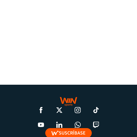
SUSCRÍBASE