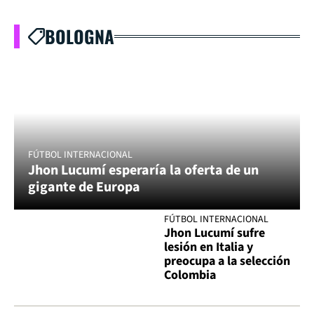
BOLOGNA
FÚTBOL INTERNACIONAL
Jhon Lucumí esperaría la oferta de un
gigante de Europa
FÚTBOL INTERNACIONAL
Jhon Lucumí sufre
lesión en Italia y
preocupa a la selección
Colombia