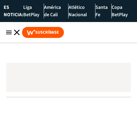
ES
Liga
América
Atlético
Santa
Copa
NOTICIA:
BetPlay
de Cali
Nacional
Fe
BetPlay
SUSCRÍBASE